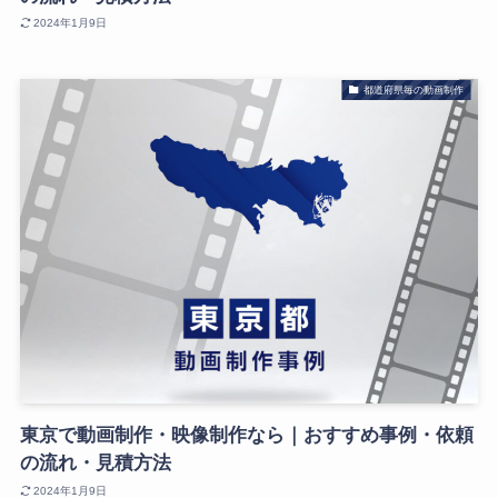
2024年1月9日
都道府県毎の動画制作
東京で動画制作・映像制作なら｜おすすめ事例・依頼
の流れ・見積方法
2024年1月9日