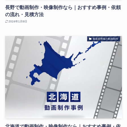
長野で動画制作・映像制作なら｜おすすめ事例・依頼
の流れ・見積方法
2024年1月9日
都道府県毎の動画制作
北海道で動画制作・映像制作なら｜おすすめ事例・依