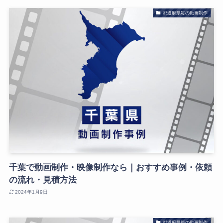
都道府県毎の動画制作
千葉で動画制作・映像制作なら｜おすすめ事例・依頼
の流れ・見積方法
2024年1月9日
都道府県毎の動画制作