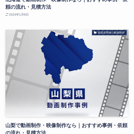
頼の流れ・見積方法
2024年1月9日
都道府県毎の動画制作
山梨で動画制作・映像制作なら｜おすすめ事例・依頼
の流れ・見積方法