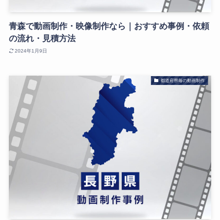
青森で動画制作・映像制作なら｜おすすめ事例・依頼
の流れ・見積方法
2024年1月9日
都道府県毎の動画制作