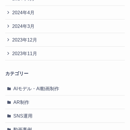
2024年4月
2024年3月
2023年12月
2023年11月
カテゴリー
AIモデル・AI動画制作
AR制作
SNS運用
動画事例