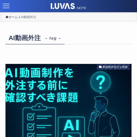
ホーム
AI動画外注
AI動画外注
– tag –
動画制作役立ち情報